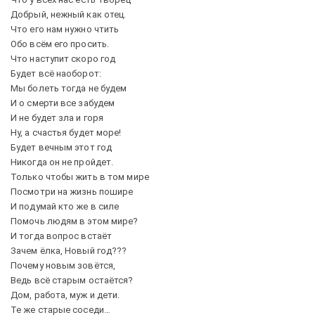
Добрый, нежный как отец.
Что его нам нужно чтить
Обо всём его просить.
Что наступит скоро год
Будет всё наоборот:
Мы болеть тогда не будем
И о смерти все забудем
И не будет зла и горя
Ну, а счастья будет море!
Будет вечным этот год
Никогда он не пройдет.
Только чтобы жить в том мире
Посмотри на жизнь пошире
И подумай кто же в силе
Помочь людям в этом мире?
И тогда вопрос встаёт
Зачем ёлка, Новый год???
Почему новым зовётся,
Ведь всё старым остаётся?
Дом, работа, муж и дети.
Те же старые соседи…