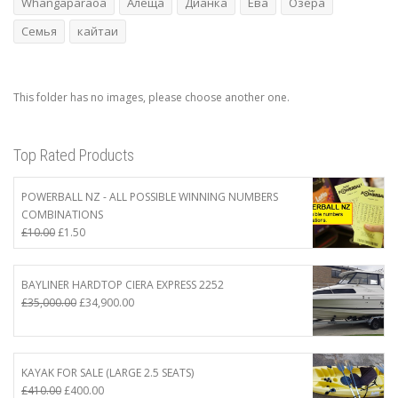
Whangaparāoa
Алеща
Дианка
Ева
Озера
Семья
кайтаи
This folder has no images, please choose another one.
Top Rated Products
POWERBALL NZ - ALL POSSIBLE WINNING NUMBERS
COMBINATIONS
Original
Current
£
10.00
£
1.50
price
price
was:
is:
£10.00.
£1.50.
BAYLINER HARDTOP CIERA EXPRESS 2252
Original
Current
£
35,000.00
£
34,900.00
price
price
was:
is:
£35,000.00.
£34,900.00.
KAYAK FOR SALE (LARGE 2.5 SEATS)
Original
Current
£
410.00
£
400.00