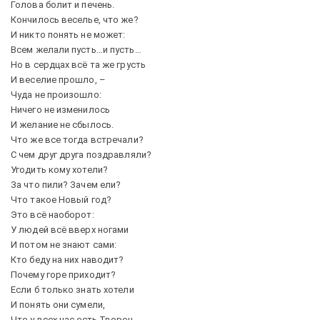
Голова болит и печень.
Кончилось веселье, что же?
И никто понять не может:
Всем желали пусть…и пусть…
Но в сердцах всё та же грусть
И веселие прошло, –
Чуда не произошло:
Ничего не изменилось
И желание не сбылось.
Что же все тогда встречали?
С чем друг друга поздравляли?
Угодить кому хотели?
За что пили? Зачем ели?
Что такое Новый год?
Это всё наоборот:
У людей всё вверх ногами
И потом не знают сами:
Кто беду на них наводит?
Почему горе приходит?
Если б только знать хотели
И понять они сумели,
Что у всех нас есть Творец