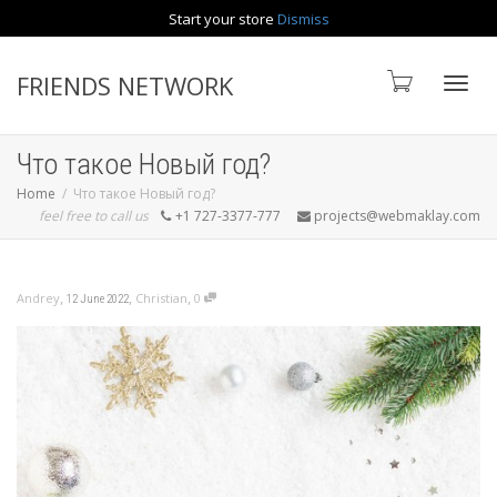
Start your store
Dismiss
Contact us
FRIENDS NETWORK
Toggle
Что такое Новый год?
Home
Что такое Новый год?
feel free to call us
+1 727-3377-777
projects@webmaklay.com
,
,
,
Andrey
Christian
0
12 June 2022