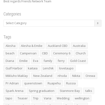
Best regards Friends Network Team
Categories
Categories
Tags
Alesha
Alesha & Emilie
Auckland CBD
Australia
beach
Campervan
CBD
Ceremony 6
Church
Diana
Emilie
Eva
family
ferry
Gold Coast
Gulf Harbor
kaitaia
Lenchik
lovetaupo
Mikluho Maklay
New Zealand
nhsda
Nikita
Orewa
Pr Adrian
queenstown
Ruapehu
Russia
Spark Arena
Spring graduation
Stanmore Bay
talks
tapo
Teaser
Trip
Varia
Wedding
wellington